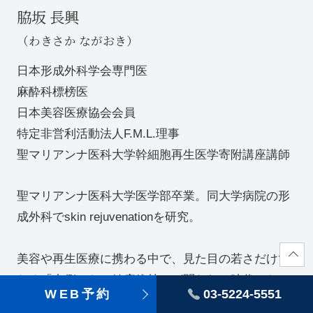
脇坂 長興
（わきさか ながおき）
日本形成外科学会専門医
麻酔科標榜医
日本美容医療協会会員
特定非営利活動法人F.M.L.理事
聖マリアンナ医科大学幹細胞再生医学寄附講座講師
聖マリアンナ医科大学医学部卒業。同大学病院の形
成外科でskin rejuvenationを研究。
美容や再生医療に携わる中で、見た目の若さだけで
なく「内側からの健康維持」が問われる時代になっ
WEB予約
03-5224-5551
ていると感じています。