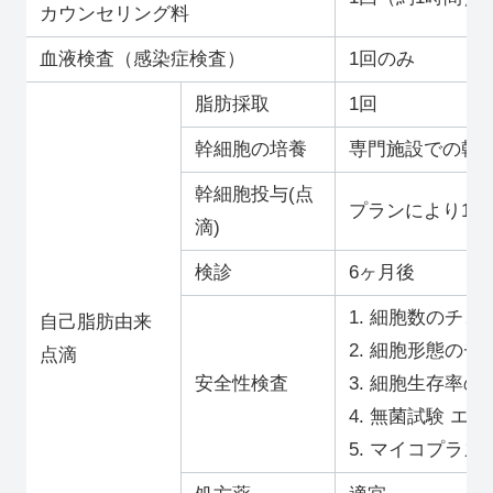
カウンセリング料
血液検査（感染症検査）
1回のみ
脂肪採取
1回
幹細胞の培養
専門施設での幹
幹細胞投与(点
プランにより1回
滴)
検診
6ヶ月後
1. 細胞数のチェ
自己脂肪由来
2. 細胞形態のチ
点滴
安全性検査
3. 細胞生存率の
4. 無菌試験 エ
5. マイコプラ