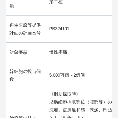
第二種
類
再生医療等提供
PB324101
計画の計画番号
慢性疼痛
対象疾患
幹細胞の投与個
5,000万個～2億個
数
《脂肪採取時》
脂肪細胞採取部位（腹部等）の発
沈着、皮膚違和感、乾燥、凹凸、
ともに改善します。