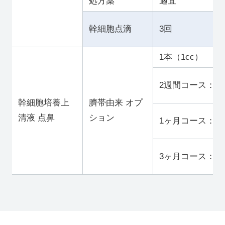
処方薬
適宜
幹細胞点滴
3回
1本（1cc）
2週間コース：14
幹細胞培養上
臍帯由来 オプ
清液 点⿐
ション
1ヶ月コース：30
3ヶ月コース：90