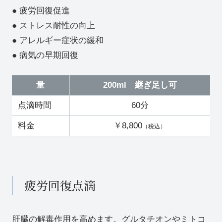
● 疲労回復促進
● ストレス耐性の向上
● アレルギー症状の緩和
● 病気の早期回復
量
200ml 継ぎ足し可
点滴時間
60分
料金
￥8,800
（税込）
疲労回復点滴
肝臓の解毒作⽤を高めます。グルタチオンやミトコ