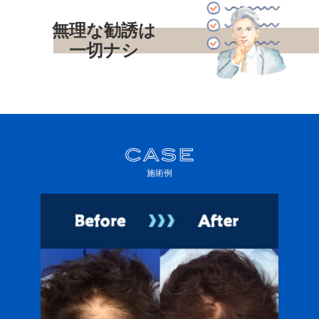
無理な勧誘は
一切ナシ
施術例