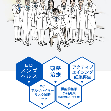
ED
アクティブ
頭髪
メンズ
エイジング
治療
ヘルス
細胞再生
MCI
機能的整形
アルツハイマー
外科外来
リスク診断
（服部式スポーツ外来）
ドック