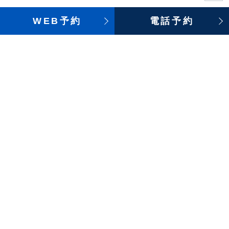
WEB予約
電話予約
Dクリニック東京
/
クリニックの取組み
/
【ご案内】雪の影響のため
本日は17時で診療を終了いたします
Dクリニック東京のご案内